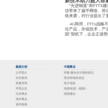
新技术助力超大容
“光进铜退”和FTTX
信带来了扁平网络、简
络来袭，对行业提出了
4G商用，FTTx战
论产品，亦或技术，产
国”契机下，众企正借
集团介绍
中国事业
公司简介
特集-藤仓在中国的据点
社长致词
营业和地区统括
质量管理
电子电装
环境认证
电缆/机器（能源）
日本事业
情报通信
海外事业
相关链接