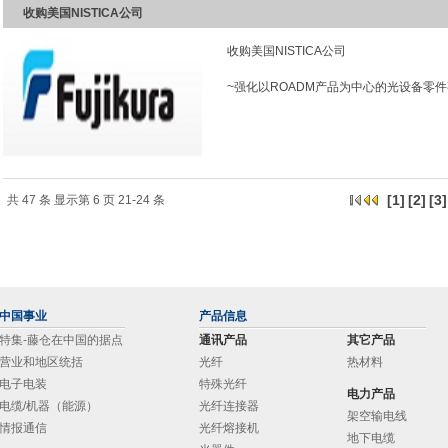
收购美国NISTICA公司
收购美国NISTICA公司
~强化以ROADM产品为中心的光设备零件
[
1
]
[
2
]
[
3
]
共 47 条 显示第 6 页 21-24 条
中国事业
产品信息
特集-藤仓在中国的据点
通讯产品
其它产品
营业和地区统括
光纤
热材料
电子电装
特殊光纤
电力产品
电缆/机器（能源）
光纤连接器
架空输电线
情报通信
光纤熔接机
地下电缆