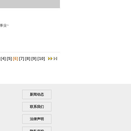
事业~
[
4
]
[
5
]
[6]
[
7
]
[
8
]
[
9
]
[
10
]
新闻动态
联系我们
法律声明