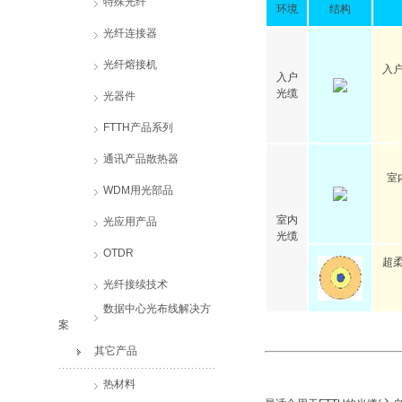
特殊光纤
环境
结构
光纤连接器
光纤熔接机
入
入户
光缆
光器件
Ma
FTTH产品系列
通讯产品散热器
室
WDM用光部品
M
室内
光应用产品
光缆
OTDR
超
光纤接续技术
1
数据中心光布线解决方
案
其它产品
热材料