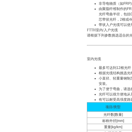
非导电物质（如FRP
由聚脂纤维制作的FRP
光纤弯曲半径，包括0.
芯带状光纤，2根或4
带状入户光缆可以使用Ea
FTTH室内/入户光缆
请根据下列参数挑选适合的
室内光缆
最多可达到12根光纤
根据光缆结构挑选光纤
小直径、轻重量钢制
安装。
为了便于弯曲，请选
光纤可以很方便地从
有可以耐受高强度路
项目/类型
光纤数[数量]
标称外径[mm]
重量[kg/km]